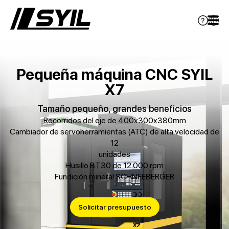
Pequeña máquina CNC SYIL
X7
Tamaño pequeño, grandes beneficios
Recorridos del eje de 400x300x380mm
Cambiador de servoherramientas (ATC) de alta velocidad de
12
unidades
Husillo BT30 de 12.000 rpm
Fundición mineral SCHNEEBERGER
Solicitar presupuesto