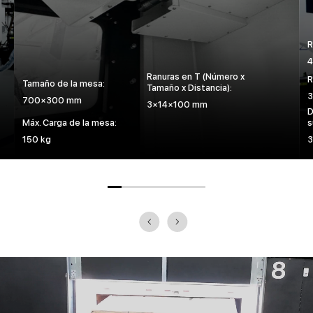
R
Ranuras en T (Número x
R
Tamaño de la mesa:
Tamaño x Distancia):
700×300 mm
3×14×100 mm
D
Máx. Carga de la mesa:
s
150 kg