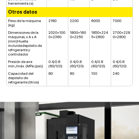
herramienta (s)
Otros datos
Peso de la máquina
2180
2200
6000
7000
(kg)
Dimensiones de la
2020×100
1800×160
1850×224
2700×228
máquinaL x A x A
0×2360
0×2250
5×2800
0×2800
(mm)Huella
incluidadepósito de
refrigerante y
controlador
Presión de aire
0.4/0.8
0.4/0.8
0.4/0.8
0.4/0.8
mín./máx. (MPa (psi))
(60/120)
(60/120)
(60/120)
(60/120)
Capacidad del
80
80
130
240
depósito de
refrigerante (litros)