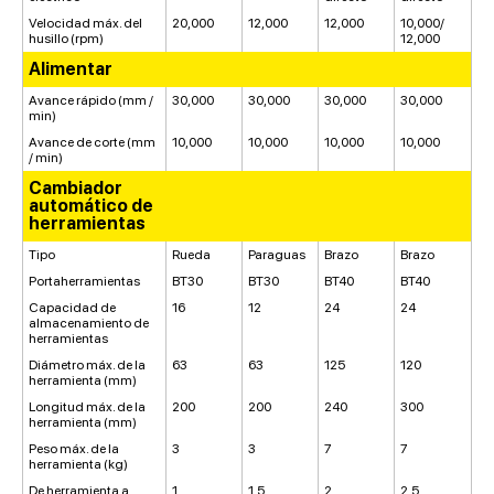
Velocidad máx. del
20,000
12,000
12,000
10,000/
husillo (rpm)
12,000
Alimentar
Avance rápido (mm /
30,000
30,000
30,000
30,000
min)
Avance de corte (mm
10,000
10,000
10,000
10,000
/ min)
Cambiador
automático de
herramientas
Tipo
Rueda
Paraguas
Brazo
Brazo
Portaherramientas
BT30
BT30
BT40
BT40
Capacidad de
16
12
24
24
almacenamiento de
herramientas
Diámetro máx. de la
63
63
125
120
herramienta (mm)
Longitud máx. de la
200
200
240
300
herramienta (mm)
Peso máx. de la
3
3
7
7
herramienta (kg)
De herramienta a
1
1.5
2
2.5