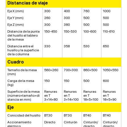
Distancias de viaje
Eje X (mm)
300
400
760
1000
Eje Y (mm)
260
300
500
500
Eje Z (mm)
300
380
500
500
Distancia de la punta
150-450
150-530
100-600
110-610
del husillo al tablero
de la mesa
Distancia entre el
330
358
530
650
husillo y la superficie
de la columna
Cuadro
Tamaño de la mesa
560×260
700×300
860×500
1050×550
(mm)
Carga de la mesa
150
150
500
600
(kg)
Superficie de la mesa
Ranuras
Ranuras
Ranuras
Ranuras
(número×tamaño×di
en T
en T
en T
en T
stancia en mm)
3×14×80
3×14×100
18×5×100
18×5×90
Eje
Conicidad del husillo
BT30
BT30
BT40
BT40
Accionamiento
Directo
Cinturón
Cinturón/
Cinturón/
eléctrico
directo
directo