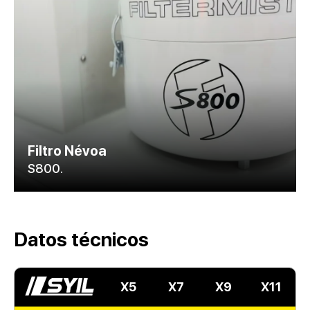
Filtro Névoa
S800.
Datos técnicos
X5
X7
X9
X11