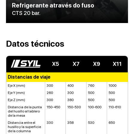
Refrigerante através do fuso
CTS 20 bar.
Datos técnicos
X5
X7
X9
X11
Distancias de viaje
Eje X (mm)
300
400
760
1000
Eje Y (mm)
260
300
500
500
Eje Z (mm)
300
380
500
500
Distancia de la punta
150-450
150-530
100-600
110-610
del husillo al tablero
de la mesa
Distancia entre el
330
358
530
650
husillo y la superficie
de la columna