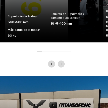
R
Ranuras en T (Número x
Superficie de trabajo:
Tamaño x Distancia):
860×500 mm
D
18×5×100 mm
h
Máx. carga de la mesa:
c
60 kg