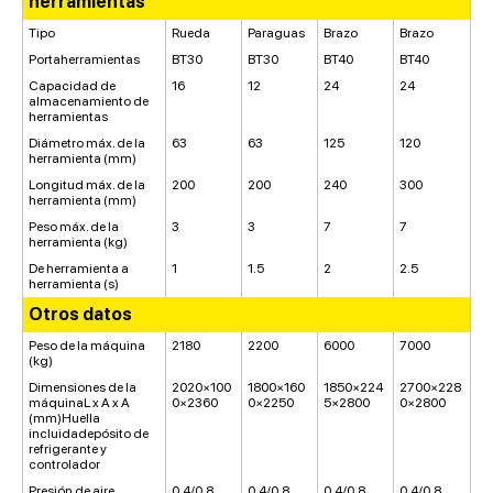
herramientas
Tipo
Rueda
Paraguas
Brazo
Brazo
Portaherramientas
BT30
BT30
BT40
BT40
Capacidad de
16
12
24
24
almacenamiento de
herramientas
Diámetro máx. de la
63
63
125
120
herramienta (mm)
Longitud máx. de la
200
200
240
300
herramienta (mm)
Peso máx. de la
3
3
7
7
herramienta (kg)
De herramienta a
1
1.5
2
2.5
herramienta (s)
Otros datos
Peso de la máquina
2180
2200
6000
7000
(kg)
Dimensiones de la
2020×100
1800×160
1850×224
2700×228
máquinaL x A x A
0×2360
0×2250
5×2800
0×2800
(mm)Huella
incluidadepósito de
refrigerante y
controlador
Presión de aire
0.4/0.8
0.4/0.8
0.4/0.8
0.4/0.8