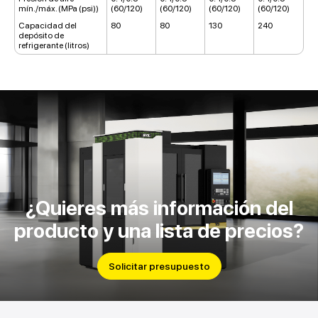
mín./máx. (MPa (psi))
(60/120)
(60/120)
(60/120)
(60/120)
Capacidad del
80
80
130
240
depósito de
refrigerante (litros)
¿Quieres más información del
producto y una lista de precios?
Solicitar presupuesto