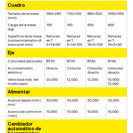
Cuadro
Tamaño de la mesa
560×260
700×300
860×500
1050×550
(mm)
Carga de la mesa
150
150
500
600
(kg)
Superficie de la mesa
Ranuras
Ranuras
Ranuras
Ranuras
(número×tamaño×di
en T
en T
en T
en T
stancia en mm)
3×14×80
3×14×100
18×5×100
18×5×90
Eje
Conicidad del husillo
BT30
BT30
BT40
BT40
Accionamiento
Directo
Cinturón
Cinturón/
Cinturón/
eléctrico
directo
directo
Velocidad máx. del
20,000
12,000
12,000
10,000/
husillo (rpm)
12,000
Alimentar
Avance rápido (mm /
30,000
30,000
30,000
30,000
min)
Avance de corte (mm
10,000
10,000
10,000
10,000
/ min)
Cambiador
automático de